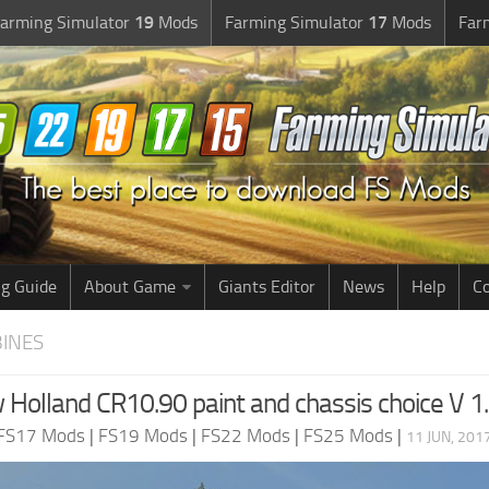
arming Simulator
19
Mods
Farming Simulator
17
Mods
Far
g Guide
About Game
Giants Editor
News
Help
Co
BINES
Holland CR10.90 paint and chassis choice V 1
FS17 Mods
|
FS19 Mods
|
FS22 Mods
|
FS25 Mods
|
11 JUN, 201