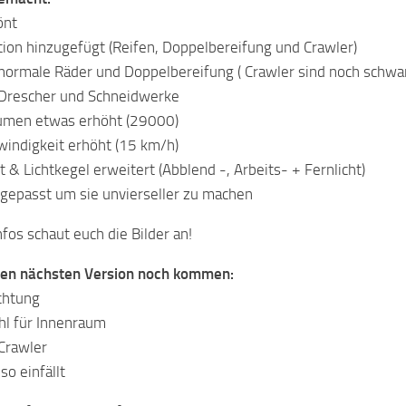
önt
ion hinzugefügt (Reifen, Doppelbereifung und Crawler)
normale Räder und Doppelbereifung ( Crawler sind noch schwa
 Drescher und Schneidwerke
umen etwas erhöht (29000)
windigkeit erhöht (15 km/h)
 & Lichtkegel erweitert (Abblend -, Arbeits- + Fernlicht)
ngepasst um sie unvierseller zu machen
nfos schaut euch die Bilder an!
den nächsten Version noch kommen:
chtung
l für Innenraum
Crawler
so einfällt