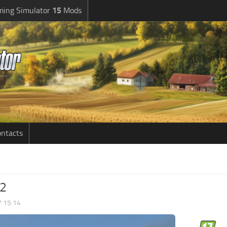
ming Simulator
15
Mods
ntacts
.2
7 15:14