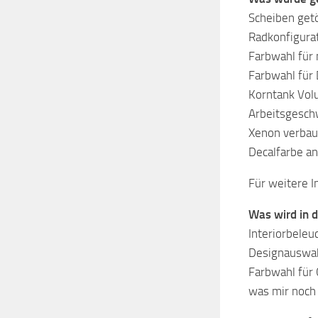
Scheiben get
Radkonfigurat
Farbwahl für 
Farbwahl für
Korntank Vol
Arbeitsgesch
Xenon verbaut
Decalfarbe a
Für weitere I
Was wird in 
Interiorbeleu
Designauswah
Farbwahl für 
was mir noch 