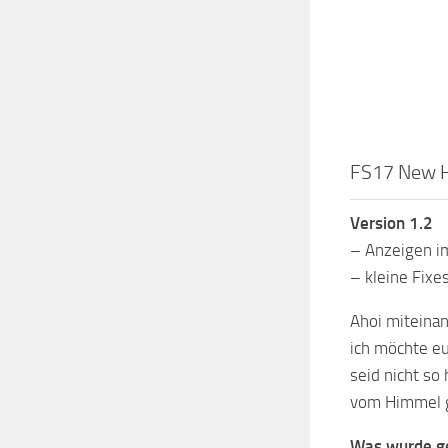
FS17 New Ho
Version 1.2
– Anzeigen im
– kleine Fixe
Ahoi miteinan
ich möchte e
seid nicht so
vom Himmel g
Was wurde g