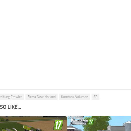
eifung Crawler
Firma New Holland
Korntank Volumen
SP
O LIKE...