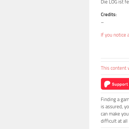
Die LOG ist f
Credits:
–
If you notice
This content 
Finding a gam
is assured, y
can make you
difficult at al