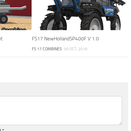
it
FS17 NewHollandSP400F V 1.0
FS 17 COMBINES
30 OCT, 2016
l
*