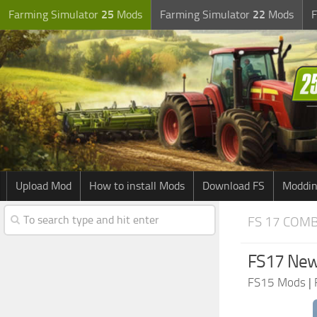
Farming Simulator
25
Mods
Farming Simulator
22
Mods
F
Upload Mod
How to install Mods
Download FS
Moddin
FS 17 COM
FS17 New 
FS15 Mods
|