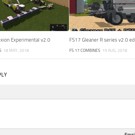
exion Experimental v2.0
FS17 Gleaner R series v2.0 ed
S
18 MAY, 2018
FS 17 COMBINES
19 AUG, 2018
PLY
Emai