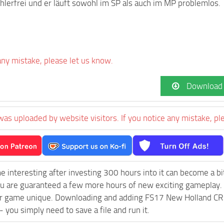
ehlerfrei und er läuft sowohl im SP als auch im MP problemlos.
 any mistake, please let us know.
Download
was uploaded by website visitors. If you notice any mistake, pl
e interesting after investing 300 hours into it can become a bi
ou are guaranteed a few more hours of new exciting gameplay.
r game unique. Downloading and adding FS17 New Holland CR10
l - you simply need to save a file and run it.