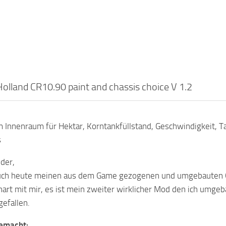
lland CR10.90 paint and chassis choice V 1.2
 Innenraum für Hektar, Korntankfüllstand, Geschwindigkeit, T
s
der,
uch heute meinen aus dem Game gezogenen und umgebauten CR
 hart mit mir, es ist mein zweiter wirklicher Mod den ich umgeb
efallen.
emacht: