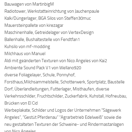
Bauwagen von MartinbigM
Radiotower, Werkstatteinrichtung von Jauchenpaule
Kalk/Düngerlager, BGA Silos von Steffen30muc
Mauersteinpallete von kirezagar
Maschinenhalle, Getreidelager von VertexDesign
Ballenhalle, Bushaltestelle von Fendtfan1
Kuhsilo von mf-modding
Milchhaus von Manuel
Aldi mit geänderten Texturen von Nico Angeles von Kai2
Ambiente Sound Pack V1 von Wellano920
diverse Foliagelayer, Schule, Ponnyhof,
Forsthaus,Milchsammelstelle, Schotterwerk, Sportplatz, Baustelle
Dorf, Überlandleitungen, Futterlager, Misthaufen, diverse
Verkehrsschilder, Fruchtschilder, Zuckerfabrik, Kuhstall, Hofneubau,
Brücken von El Cid
Werbeplakate, Schilder und Logos der Unternehmen “Sägewerk
Angeles”, “Gestüt Pferdenau” “Agrarbetrieb Edelweiß” sowie die
neu gestalteten Texturen der Schweine- und Rindermastanlagen
von Nico Angeles