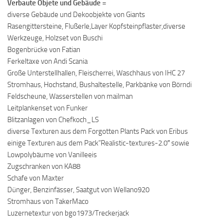
Verbaute Objete und Gebäude =
diverse Gebäude und Dekoobjekte von Giants
Rasengittersteine, Flußerle,Layer Kopfsteinpflaster,diverse
Werkzeuge, Holzset von Buschi
Bogenbrücke von Fatian
Ferkeltaxe von Andi Scania
Große Unterstellhallen, Fleischerrei, Waschhaus von IHC 27
Stromhaus, Hochstand, Bushaltestelle, Parkbänke von Börndi
Feldscheune, Wasserstellen von mailman
Leitplankenset von Funker
Blitzanlagen von Chefkoch_LS
diverse Texturen aus dem Forgotten Plants Pack von Eribus
einige Texturen aus dem Pack”Realistic-textures-2.0″ sowie
Lowpolybäume von Vanilleeis
Zugschranken von KA88
Schafe von Maxter
Dünger, Benzinfässer, Saatgut von Wellano920
Stromhaus von TakerMaco
Luzernetextur von bgo1973/Treckerjack