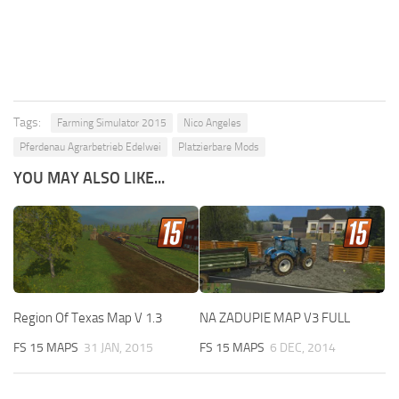
Tags:
Farming Simulator 2015
Nico Angeles
Pferdenau Agrarbetrieb Edelwei
Platzierbare Mods
YOU MAY ALSO LIKE...
Region Of Texas Map V 1.3
NA ZADUPIE MAP V3 FULL
FS 15 MAPS
31 JAN, 2015
FS 15 MAPS
6 DEC, 2014