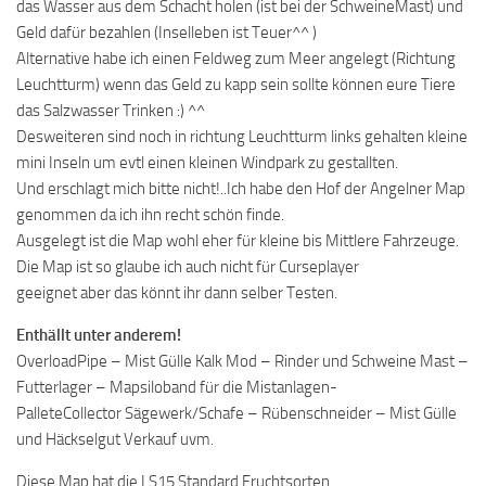
das Wasser aus dem Schacht holen (ist bei der SchweineMast) und
Geld dafür bezahlen (Inselleben ist Teuer^^ )
Alternative habe ich einen Feldweg zum Meer angelegt (Richtung
Leuchtturm) wenn das Geld zu kapp sein sollte können eure Tiere
das Salzwasser Trinken :) ^^
Desweiteren sind noch in richtung Leuchtturm links gehalten kleine
mini Inseln um evtl einen kleinen Windpark zu gestallten.
Und erschlagt mich bitte nicht!..Ich habe den Hof der Angelner Map
genommen da ich ihn recht schön finde.
Ausgelegt ist die Map wohl eher für kleine bis Mittlere Fahrzeuge.
Die Map ist so glaube ich auch nicht für Curseplayer
geeignet aber das könnt ihr dann selber Testen.
Enthällt unter anderem!
OverloadPipe – Mist Gülle Kalk Mod – Rinder und Schweine Mast –
Futterlager – Mapsiloband für die Mistanlagen-
PalleteCollector Sägewerk/Schafe – Rübenschneider – Mist Gülle
und Häckselgut Verkauf uvm.
Diese Map hat die LS15 Standard Fruchtsorten.