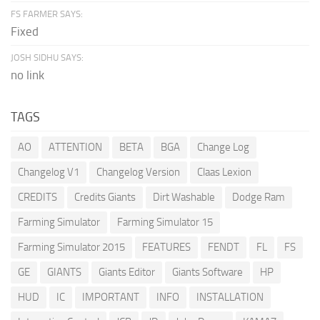
FS FARMER SAYS:
Fixed
JOSH SIDHU SAYS:
no link
TAGS
AO
ATTENTION
BETA
BGA
Change Log
Changelog V1
Changelog Version
Claas Lexion
CREDITS
Credits Giants
Dirt Washable
Dodge Ram
Farming Simulator
Farming Simulator 15
Farming Simulator 2015
FEATURES
FENDT
FL
FS
GE
GIANTS
Giants Editor
Giants Software
HP
HUD
IC
IMPORTANT
INFO
INSTALLATION