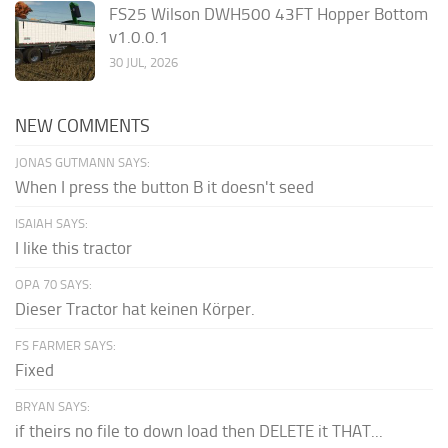
FS25 Wilson DWH500 43FT Hopper Bottom
v1.0.0.1
30 JUL, 2026
NEW COMMENTS
JONAS GUTMANN SAYS:
When I press the button B it doesn't seed
ISAIAH SAYS:
I like this tractor
OPA 70 SAYS:
Dieser Tractor hat keinen Körper.
FS FARMER SAYS:
Fixed
BRYAN SAYS:
if theirs no file to down load then DELETE it THAT...