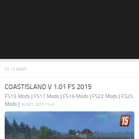
FS 15 MAPS
COASTISLAND V 1.01 FS 2015
FS15 Mods
|
FS17 Mods
|
FS19 Mods
|
FS22 Mods
|
FS25
Mods
|
16 OCT, 2015 11:43