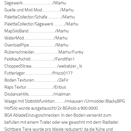
Sägewerk:………………………/Marhu
Guelle und Mist Mod……………../Marhu
PaletteCollector/Schafe…………./Marhu
PaletteCollector/Sägewerk………../Marhu
MapSiloBand……………………./Marhu
WaterMod………………………./Marhu
OverloadPipe……………………/Marhu
Rübenschneider…………………..Marhu/Funky
Feldkaufschild…………………./Fendtfan1
ChoppedStraw……………………/webalizer_ls
Futterlager……………………./frisco0177
Boden Texturen…………………./ZeFir
Raps Textur……………………./Eribus
DisdanceHills…………………../mailman
Waage mit Statistikfunktion………/mkausen /Urmodder:BlackyBPG
HofSilo wurde ausgetauscht/2x BGAsilo a 900.0000
BGA AbladeEinzugsschnecken: In den Boden versenkt zum
befüllen mit einem Trailer oder wie gewohnt mit dem Radlader.
Sichtbare Tiere wurde pro Weide reduziert/ da die Kühe und