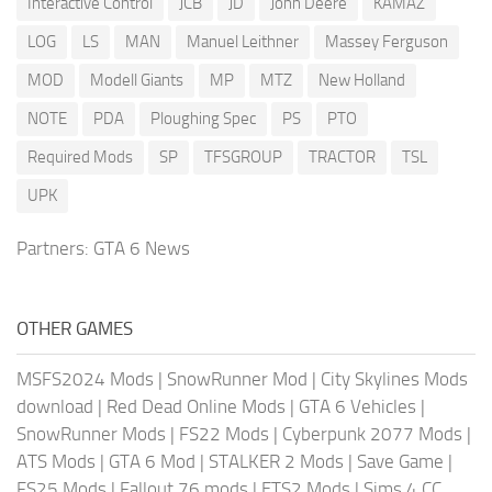
Interactive Control
JCB
JD
John Deere
KAMAZ
LOG
LS
MAN
Manuel Leithner
Massey Ferguson
MOD
Modell Giants
MP
MTZ
New Holland
NOTE
PDA
Ploughing Spec
PS
PTO
Required Mods
SP
TFSGROUP
TRACTOR
TSL
UPK
Partners:
GTA 6 News
OTHER GAMES
MSFS2024 Mods
|
SnowRunner Mod
|
City Skylines Mods
download
|
Red Dead Online Mods
|
GTA 6 Vehicles
|
SnowRunner Mods
|
FS22 Mods
|
Cyberpunk 2077 Mods
|
ATS Mods
|
GTA 6 Mod
|
STALKER 2 Mods
|
Save Game
|
FS25 Mods
|
Fallout 76 mods
|
ETS2 Mods
|
Sims 4 CC