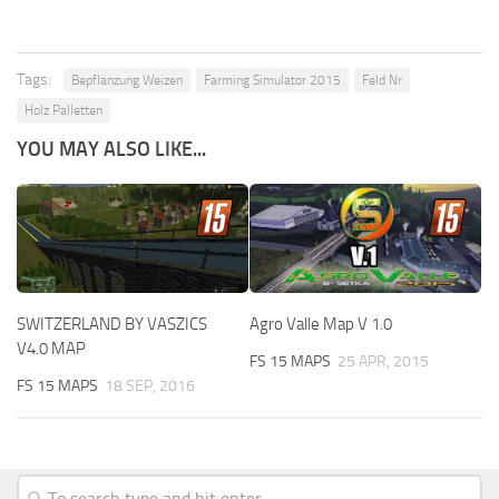
Tags:
Bepflanzung Weizen
Farming Simulator 2015
Feld Nr
Holz Palletten
YOU MAY ALSO LIKE...
SWITZERLAND BY VASZICS
Agro Valle Map V 1.0
V4.0 MAP
FS 15 MAPS
25 APR, 2015
FS 15 MAPS
18 SEP, 2016