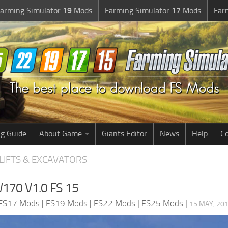
arming Simulator
19
Mods
Farming Simulator
17
Mods
Far
g Guide
About Game
Giants Editor
News
Help
Co
LIFTS & EXCAVATORS
170 V1.0 FS 15
FS17 Mods
|
FS19 Mods
|
FS22 Mods
|
FS25 Mods
|
15 MAY, 201