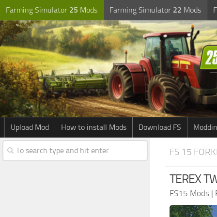
Farming Simulator
25
Mods
Farming Simulator
22
Mods
F
Upload Mod
How to install Mods
Download FS
Moddin
FS 15 FORK
TEREX TW
FS15 Mods
|